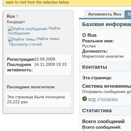
want to visit from the selection below.
Активность Rus
О
Rus
Кандидат
Базовая информа
Найти
сообщения
О Rus
Найти темы
Реальное имя:
Просмотр статей
Руслан
Должность:
Маркетолог-аналитик
Регистрация
10.09.2008
Последняя
16.11.2009
19:33
Контакты
активность
Эта страница
Система мгновенн
Последние посетители
Отправить сообщение для
Эта страница была посещена
ICQ
370508365
23,222
раз
Статистика
Всего сообщений
Всего сообщений