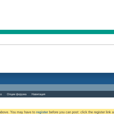
во
Опции форума
Навигация
k above. You may have to
register
before you can post: click the register link