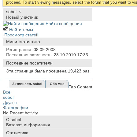
proceed. To start viewing messages, select the forum that you want to visi
sobol
Новый участник
Найти сообщения
Найти темы
Просмотр статей
Мини-статистика
Регистрация
08.09.2008
Последняя активность
28.10.2010
17:33
Последние посетители
Эта страница была посещена
19,423
раз
Активность sobol
Обо мне
Tab Content
Все
sobol
Друзья
Фотографии
No Recent Activity
О sobol
Базовая информация
Статистика