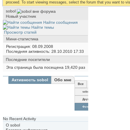
proceed. To start viewing messages, select the forum that you want to visi
sobol
Новый участник
Найти сообщения
Найти темы
Просмотр статей
Мини-статистика
Регистрация
08.09.2008
Последняя активность
28.10.2010
17:33
Последние посетители
Эта страница была посещена
19,420
раз
Активность sobol
Обо мне
Все
sobol
Друзья
Фотографии
No Recent Activity
О sobol
Базовая информация