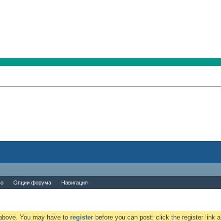
во
Опции форума
Навигация
k above. You may have to
register
before you can post: click the register link