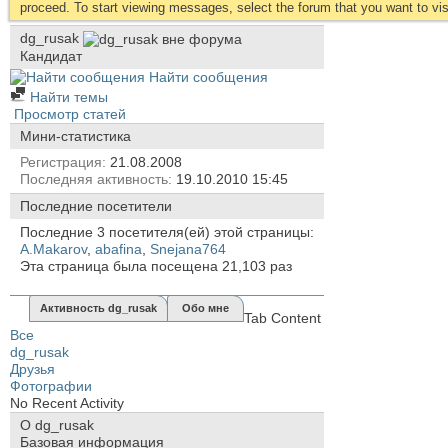
proceed. To start viewing messages, select the forum that you want to visi
dg_rusak
Кандидат
Найти сообщения
Найти темы
Просмотр статей
Мини-статистика
Регистрация
21.08.2008
Последняя активность
19.10.2010
15:45
Последние посетители
Последние 3 посетителя(ей) этой страницы:
A.Makarov
,
abafina
,
Snejana764
Эта страница была посещена
21,103
раз
Активность dg_rusak
Обо мне
Tab Content
Все
dg_rusak
Друзья
Фотографии
No Recent Activity
О dg_rusak
Базовая информация