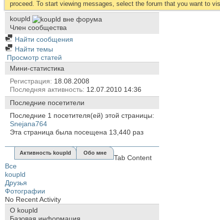
proceed. To start viewing messages, select the forum that you want to visi
koupld
Член сообщества
Найти сообщения
Найти темы
Просмотр статей
Мини-статистика
Регистрация
18.08.2008
Последняя активность
12.07.2010
14:36
Последние посетители
Последние 1 посетителя(ей) этой страницы:
Snejana764
Эта страница была посещена
13,440
раз
Активность koupld
Обо мне
Tab Content
Все
koupld
Друзья
Фотографии
No Recent Activity
О koupld
Базовая информация