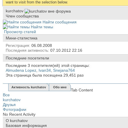
want to visit from the selection below.
kurchatov
Член сообщества
Найти сообщения
Найти темы
Просмотр статей
Мини-статистика
Регистрация
06.08.2008
Последняя активность
07.10.2012
22:16
Последние посетители
Последние 3 посетителя(ей) этой страницы:
Almudena Lopez
,
Ivan34
,
Snejana764
Эта страница была посещена
29,451
раз
Активность kurchatov
Обо мне
Tab Content
Все
kurchatov
Друзья
Фотографии
No Recent Activity
О kurchatov
Базовая информация