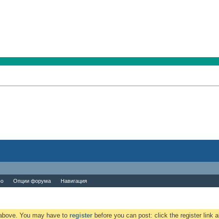
во
Опции форума
Навигация
k above. You may have to
register
before you can post: click the register link