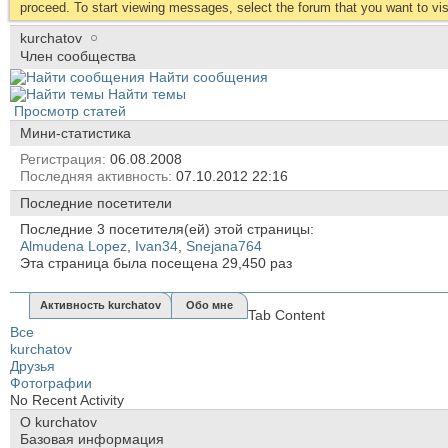
proceed. To start viewing messages, select the forum that you want to visi
kurchatov
Член сообщества
Найти сообщения
Найти темы
Просмотр статей
Мини-статистика
Регистрация
06.08.2008
Последняя активность
07.10.2012
22:16
Последние посетители
Последние 3 посетителя(ей) этой страницы:
Almudena Lopez
,
Ivan34
,
Snejana764
Эта страница была посещена
29,450
раз
Активность kurchatov
Обо мне
Tab Content
Все
kurchatov
Друзья
Фотографии
No Recent Activity
О kurchatov
Базовая информация