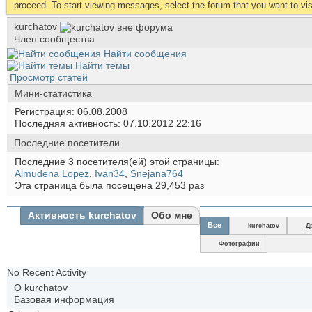
proceed. To start viewing messages, select the forum that you want to visi
kurchatov
Член сообщества
Найти сообщения
Найти темы
Просмотр статей
Мини-статистика
Регистрация
06.08.2008
Последняя активность
07.10.2012
22:16
Последние посетители
Последние 3 посетителя(ей) этой страницы:
Almudena Lopez
,
Ivan34
,
Snejana764
Эта страница была посещена
29,453
раз
Активность kurchatov
Обо мне
Все
kurchatov
Д
Фотографии
No Recent Activity
О kurchatov
Базовая информация