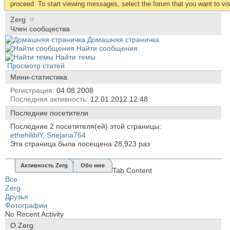
proceed. To start viewing messages, select the forum that you want to visi
Zerg
Член сообщества
Домашняя страничка
Найти сообщения
Найти темы
Просмотр статей
Мини-статистика
Регистрация
04.08.2008
Последняя активность
12.01.2012
12:48
Последние посетители
Последние 2 посетителя(ей) этой страницы:
ethehiliblY
,
Snejana764
Эта страница была посещена
28,923
раз
Активность Zerg
Обо мне
Tab Content
Все
Zerg
Друзья
Фотографии
No Recent Activity
О Zerg