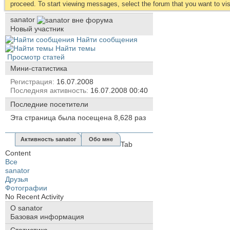
proceed. To start viewing messages, select the forum that you want to visi
sanator
Новый участник
Найти сообщения
Найти темы
Просмотр статей
Мини-статистика
Регистрация
16.07.2008
Последняя активность
16.07.2008
00:40
Последние посетители
Эта страница была посещена
8,628
раз
Активность sanator
Обо мне
Tab
Content
Все
sanator
Друзья
Фотографии
No Recent Activity
О sanator
Базовая информация
Статистика