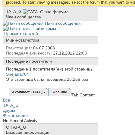
proceed. To start viewing messages, select the forum that you want to visi
TATA_G
Член сообщества
Найти сообщения
Найти темы
Просмотр статей
Мини-статистика
Регистрация
04.07.2008
Последняя активность
27.12.2012
22:03
Последние посетители
Последние 1 посетителя(ей) этой страницы:
Snejana764
Эта страница была посещена
28,266
раз
Активность TATA_G
Обо мне
Tab Content
Все
TATA_G
Друзья
Фотографии
No Recent Activity
О TATA_G
Базовая информация