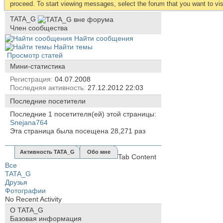
proceed. To start viewing messages, select the forum that you want to visi
TATA_G
Член сообщества
Найти сообщения
Найти темы
Просмотр статей
Мини-статистика
Регистрация
04.07.2008
Последняя активность
27.12.2012
22:03
Последние посетители
Последние 1 посетителя(ей) этой страницы:
Snejana764
Эта страница была посещена
28,271
раз
Активность TATA_G
Обо мне
Tab Content
Все
TATA_G
Друзья
Фотографии
No Recent Activity
О TATA_G
Базовая информация