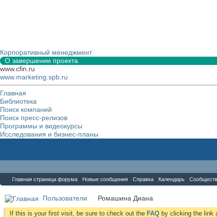
Корпоративный менеджмент
О завершении проекта
www.cfin.ru
www.marketing.spb.ru
Главная
Библиотека
Поиск компаний
Поиск пресс-релизов
Программы и видеокурсы
Исследования и бизнес-планы
Форум
Главная страница форума
Новые сообщения
Справка
Календарь
Сообщест
Пользователи
Ромашина Диана
If this is your first visit, be sure to check out the
FAQ
by clicking the lin