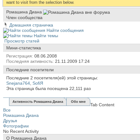
want to visit from the selection below.
Ромашина Диана
Член сообщества
Домашняя страничка
Найти сообщения
Найти темы
Просмотр статей
Мини-статистика
Регистрация
08.06.2008
Последняя активность
21.11.2009
17:24
Последние посетители
Последние 2 посетителя(ей) этой страницы:
Snejana764
,
SofiЯ
Эта страница была посещена
22,111
раз
Активность Ромашина Диана
Обо мне
Tab Content
Все
Ромашина Диана
Друзья
Фотографии
No Recent Activity
О Ромашина Диана