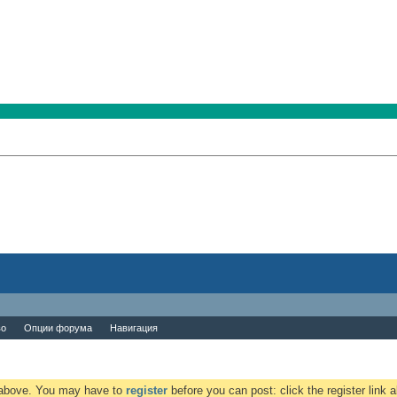
во
Опции форума
Навигация
k above. You may have to
register
before you can post: click the register link