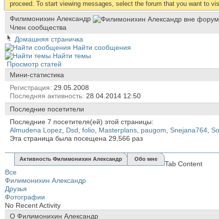
proceed. To start viewing messages, select the forum that you want to visi
Филимонихин Александр
Член сообщества
Домашняя страничка
Найти сообщения
Найти темы
Просмотр статей
Мини-статистика
Регистрация
29.05.2008
Последняя активность
28.04.2014
12:50
Последние посетители
Последние 7 посетителя(ей) этой страницы:
Almudena Lopez
,
Dsd
,
folio
,
Masterplans
,
paugom
,
Snejana764
,
So
Эта страница была посещена
29,566
раз
Активность Филимонихин Александр
Обо мне
Tab Content
Все
Филимонихин Александр
Друзья
Фотографии
No Recent Activity
О Филимонихин Александр