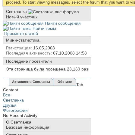
proceed. To start viewing messages, select the forum that you want to visi
Светланка
Новый участник
Найти сообщения
Найти темы
Просмотр статей
Мини-статистика
Регистрация
16.05.2008
Последняя активность
07.10.2008
14:58
Последние посетители
Эта страница была посещена
23,169
раз
Активность Светланка
Обо мне
Tab
Content
Все
Светланка
Друзья
Фотографии
No Recent Activity
О Светланка
Базовая информация
Статистика