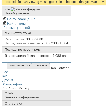
proceed. To start viewing messages, select the forum that you want to visi
lala
Новый участник
Найти сообщения
Найти темы
Просмотр статей
Мини-статистика
Регистрация
08.05.2008
Последняя активность
28.05.2008
15:04
Последние посетители
Эта страница была посещена
9,088
раз
Активность lala
Обо мне
Tab Content
Все
lala
Друзья
Фотографии
No Recent Activity
О lala
Базовая информация
Статистика