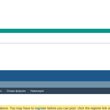
во
Опции форума
Навигация
k above. You may have to
register
before you can post: click the register link