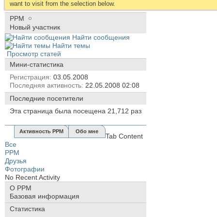
want to visit from the selection below.
PPM
Новый участник
Найти сообщения
Найти темы
Просмотр статей
Мини-статистика
Регистрация
03.05.2008
Последняя активность
22.05.2008
02:08
Последние посетители
Эта страница была посещена
21,712
раз
Активность PPM
Обо мне
Tab Content
Все
PPM
Друзья
Фотографии
No Recent Activity
О PPM
Базовая информация
Статистика