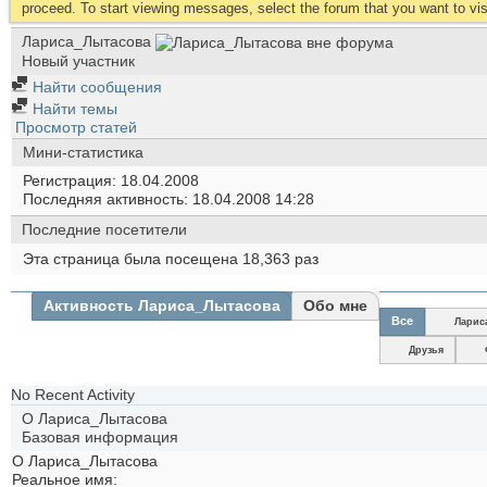
proceed. To start viewing messages, select the forum that you want to visi
Лариса_Лытасова
Новый участник
Найти сообщения
Найти темы
Просмотр статей
Мини-статистика
Регистрация
18.04.2008
Последняя активность
18.04.2008
14:28
Последние посетители
Эта страница была посещена
18,363
раз
Активность Лариса_Лытасова
Обо мне
Все
Ларис
Друзья
No Recent Activity
О Лариса_Лытасова
Базовая информация
О Лариса_Лытасова
Реальное имя: