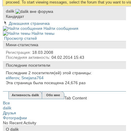
proceed. To start viewing messages, select the forum that you want to visi
dalik
Кандидат
Домашняя страничка
Найти сообщения
Найти темы
Просмотр статей
Мини-статистика
Регистрация
18.03.2008
Последняя активность
04.02.2014
15:43
Последние посетители
Последние 2 посетителя(ей) этой страницы:
eliferov
,
Snejana764
Эта страница была посещена
24,676
раз
Активность dalik
Обо мне
Tab Content
Все
dalik
Друзья
Фотографии
No Recent Activity
О dalik