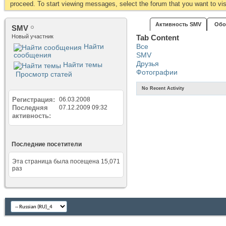
proceed. To start viewing messages, select the forum that you want to visi
Активность SMV
Обо
SMV
Новый участник
Tab Content
Найти
Все
сообщения
SMV
Друзья
Найти темы
Фотографии
Просмотр статей
No Recent Activity
Регистрация
06.03.2008
Последняя
07.12.2009
09:32
активность
Последние посетители
Эта страница была посещена
15,071
раз