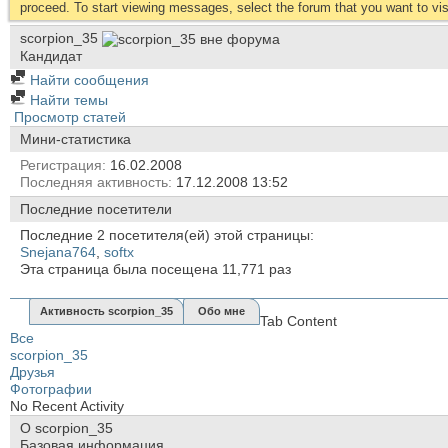
proceed. To start viewing messages, select the forum that you want to visi
scorpion_35
Кандидат
Найти сообщения
Найти темы
Просмотр статей
Мини-статистика
Регистрация
16.02.2008
Последняя активность
17.12.2008
13:52
Последние посетители
Последние 2 посетителя(ей) этой страницы:
Snejana764
,
softx
Эта страница была посещена
11,771
раз
Активность scorpion_35
Обо мне
Tab Content
Все
scorpion_35
Друзья
Фотографии
No Recent Activity
О scorpion_35
Базовая информация