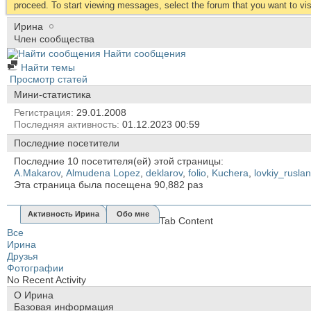
proceed. To start viewing messages, select the forum that you want to visi
Иринa
Член сообщества
Найти сообщения
Найти темы
Просмотр статей
Мини-статистика
Регистрация
29.01.2008
Последняя активность
01.12.2023
00:59
Последние посетители
Последние 10 посетителя(ей) этой страницы:
A.Makarov
,
Almudena Lopez
,
deklarov
,
folio
,
Kuchera
,
lovkiy_ruslan
Эта страница была посещена
90,882
раз
Активность Иринa
Обо мне
Tab Content
Все
Иринa
Друзья
Фотографии
No Recent Activity
О Иринa
Базовая информация