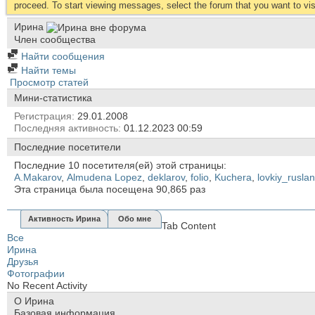
proceed. To start viewing messages, select the forum that you want to visi
Иринa
Член сообщества
Найти сообщения
Найти темы
Просмотр статей
Мини-статистика
Регистрация
29.01.2008
Последняя активность
01.12.2023
00:59
Последние посетители
Последние 10 посетителя(ей) этой страницы:
A.Makarov
,
Almudena Lopez
,
deklarov
,
folio
,
Kuchera
,
lovkiy_ruslan
Эта страница была посещена
90,865
раз
Активность Иринa
Обо мне
Tab Content
Все
Иринa
Друзья
Фотографии
No Recent Activity
О Иринa
Базовая информация