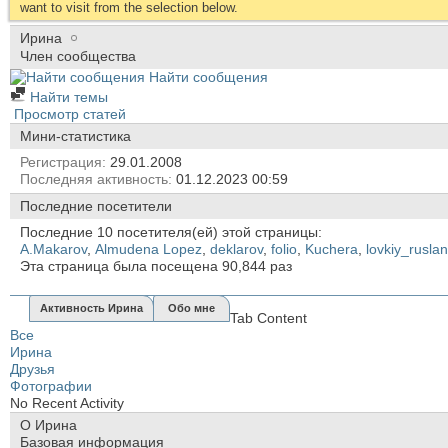
want to visit from the selection below.
Иринa
Член сообщества
Найти сообщения
Найти темы
Просмотр статей
Мини-статистика
Регистрация
29.01.2008
Последняя активность
01.12.2023
00:59
Последние посетители
Последние 10 посетителя(ей) этой страницы:
A.Makarov
,
Almudena Lopez
,
deklarov
,
folio
,
Kuchera
,
lovkiy_ruslan
Эта страница была посещена
90,844
раз
Активность Иринa
Обо мне
Tab Content
Все
Иринa
Друзья
Фотографии
No Recent Activity
О Иринa
Базовая информация