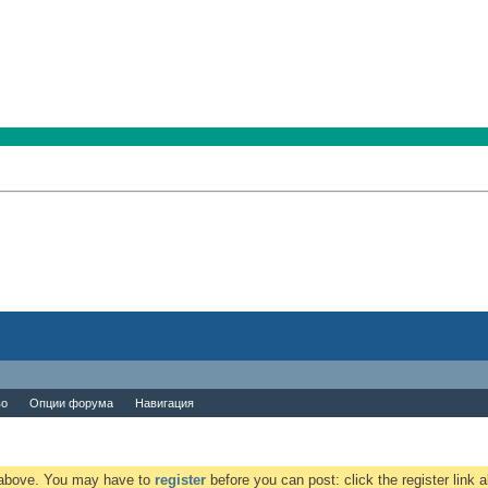
во
Опции форума
Навигация
k above. You may have to
register
before you can post: click the register link