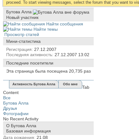
proceed. To start viewing messages, select the forum that you want to visi
Бутова Алла
Новый участник
Найти сообщения
Найти темы
Просмотр статей
Мини-статистика
Регистрация
27.12.2007
Последняя активность
27.12.2007
13:02
Последние посетители
Эта страница была посещена
20,735
раз
Активность Бутова Алла
Обо мне
Tab
Content
Все
Бутова Алла
Друзья
Фотографии
No Recent Activity
О Бутова Алла
Базовая информация
Дата рождения
21.08