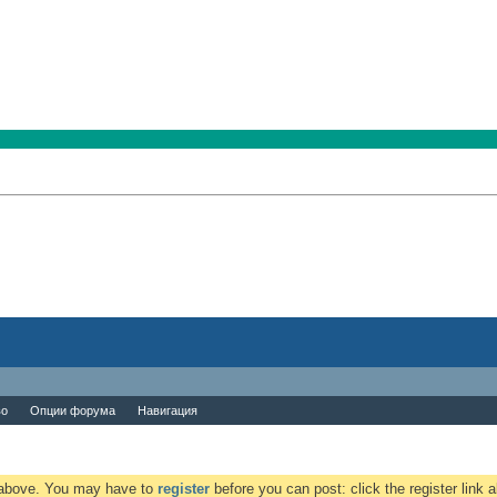
во
Опции форума
Навигация
k above. You may have to
register
before you can post: click the register link