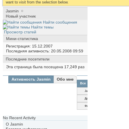
want to visit from the selection below.
Jasmin
Новый участник
Найти сообщения
Найти темы
Просмотр статей
Мини-статистика
Регистрация
15.12.2007
Последняя активность
20.05.2008
09:59
Последние посетители
Эта страница была посещена
17,249
раз
Активность Jasmin
Обо мне
Все
Jasmin
Друзья
Фотографии
No Recent Activity
О Jasmin