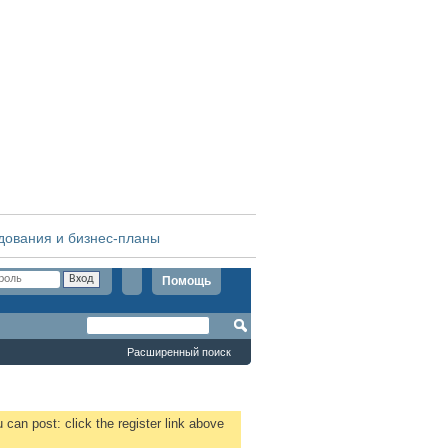
дования и бизнес-планы
Помощь
Расширенный поиск
 can post: click the register link above