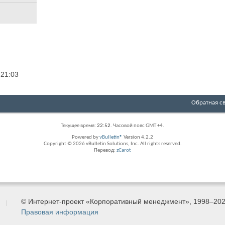
5
21:03
Обратная с
Текущее время:
22:52
. Часовой пояс GMT +4.
Powered by
vBulletin®
Version 4.2.2
Copyright © 2026 vBulletin Solutions, Inc. All rights reserved.
Перевод:
zCarot
© Интернет-проект «Корпоративный менеджмент», 1998–20
Правовая информация