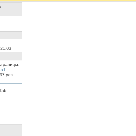
5
21:03
страницы:
наТ
637
раз
Tab