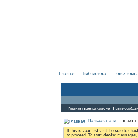
Главная
Библиотека
Поиск комп
Форум
Главная страница форума
Новые сообще
Пользователи
maxim_
If this is your first visit, be sure to che
to proceed. To start viewing messages, s