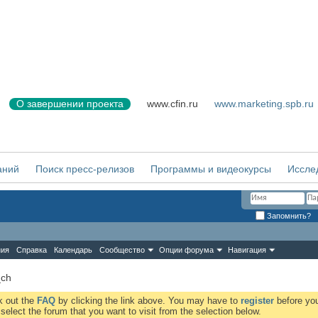
О завершении проекта
www.cfin.ru
www.marketing.spb.ru
аний
Поиск пресс-релизов
Программы и видеокурсы
Иссле
Запомнить?
ния
Справка
Календарь
Сообщество
Опции форума
Навигация
ch
ck out the
FAQ
by clicking the link above. You may have to
register
before you
elect the forum that you want to visit from the selection below.