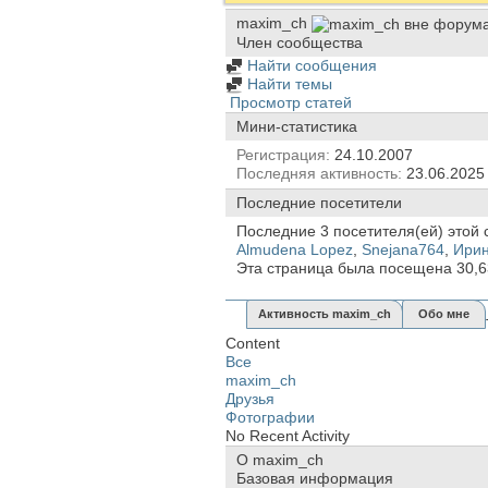
maxim_ch
Член сообщества
Найти сообщения
Найти темы
Просмотр статей
Мини-статистика
Регистрация
24.10.2007
Последняя активность
23.06.202
Последние посетители
Последние 3 посетителя(ей) этой 
Almudena Lopez
,
Snejana764
,
Ири
Эта страница была посещена
30,
Активность maxim_ch
Обо мне
Content
Все
maxim_ch
Друзья
Фотографии
No Recent Activity
О maxim_ch
Базовая информация