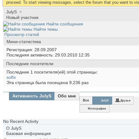
proceed. To start viewing messages, select the forum that you want to visi
JulyS
Новый участник
Найти сообщения
Найти темы
Просмотр статей
Мини-статистика
Регистрация
28.09.2007
Последняя активность
29.03.2010
12:35
Последние посетители
Последние 1 посетителя(ей) этой страницы:
softx
Эта страница была посещена
9,236
раз
Активность JulyS
Обо мне
Все
JulyS
Друзья
Фотографии
No Recent Activity
О JulyS
Базовая информация