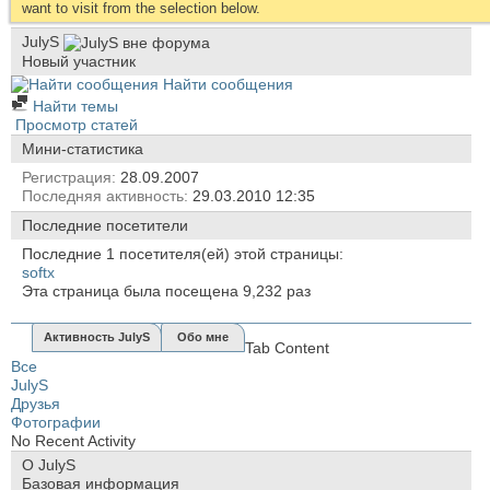
want to visit from the selection below.
JulyS
Новый участник
Найти сообщения
Найти темы
Просмотр статей
Мини-статистика
Регистрация
28.09.2007
Последняя активность
29.03.2010
12:35
Последние посетители
Последние 1 посетителя(ей) этой страницы:
softx
Эта страница была посещена
9,232
раз
Активность JulyS
Обо мне
Tab Content
Все
JulyS
Друзья
Фотографии
No Recent Activity
О JulyS
Базовая информация