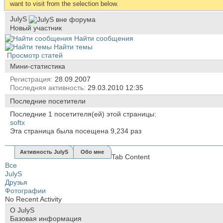
want to visit from the selection below.
JulyS
Новый участник
Найти сообщения
Найти темы
Просмотр статей
Мини-статистика
Регистрация
28.09.2007
Последняя активность
29.03.2010
12:35
Последние посетители
Последние 1 посетителя(ей) этой страницы:
softx
Эта страница была посещена
9,234
раз
Активность JulyS
Обо мне
Tab Content
Все
JulyS
Друзья
Фотографии
No Recent Activity
О JulyS
Базовая информация