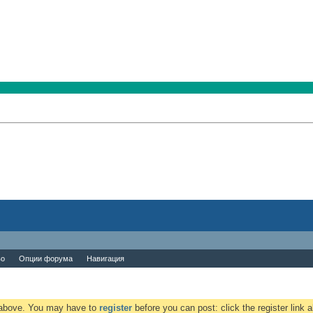
во
Опции форума
Навигация
k above. You may have to
register
before you can post: click the register link