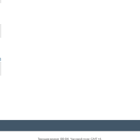
8
Текущее время:
00:04
. Часовой пояс GMT +4.