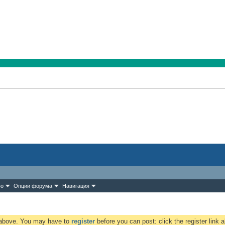
во
Опции форума
Навигация
k above. You may have to
register
before you can post: click the register link