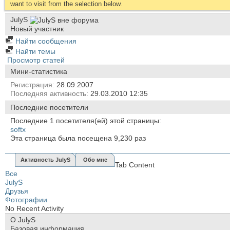
want to visit from the selection below.
JulyS
Новый участник
Найти сообщения
Найти темы
Просмотр статей
Мини-статистика
Регистрация
28.09.2007
Последняя активность
29.03.2010
12:35
Последние посетители
Последние 1 посетителя(ей) этой страницы:
softx
Эта страница была посещена
9,230
раз
Активность JulyS
Обо мне
Tab Content
Все
JulyS
Друзья
Фотографии
No Recent Activity
О JulyS
Базовая информация