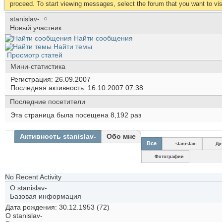
proceed. To start viewing messages, select the forum that you want to visi
stanislav-
Новый участник
Найти сообщения
Найти темы
Просмотр статей
Мини-статистика
Регистрация
26.09.2007
Последняя активность
16.10.2007
07:38
Последние посетители
Эта страница была посещена
8,192
раз
Активность stanislav-
Обо мне
Все
stanislav-
Др
Фотографии
No Recent Activity
О stanislav-
Базовая информация
Дата рождения
30.12.1953 (72)
О stanislav-