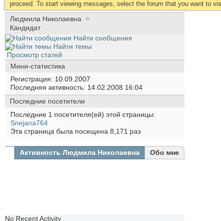
proceed. To start viewing messages, select the forum that you want to visi
Людмила Николаевна
Кандидат
Найти сообщения
Найти темы
Просмотр статей
Мини-статистика
Регистрация
10.09.2007
Последняя активность
14.02.2008
16:04
Последние посетители
Последние 1 посетителя(ей) этой страницы:
Snejana764
Эта страница была посещена
8,171
раз
Активность Людмила Николаевна
Обо мне
Все
Людмил
Николаев
Друзья
Фотогра
No Recent Activity