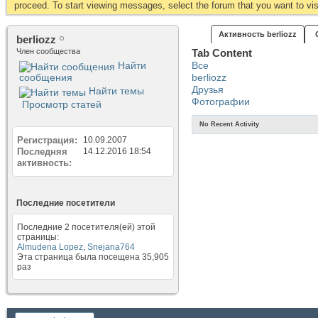
proceed. To start viewing messages, select the forum that you want to visi
Активность berliozz
berliozz
Член сообщества
Tab Content
Найти
Все
сообщения
berliozz
Друзья
Найти темы
Фотографии
Просмотр статей
No Recent Activity
Регистрация
10.09.2007
Последняя
14.12.2016
18:54
активность
Последние посетители
Последние 2 посетителя(ей) этой
страницы:
Almudena Lopez
,
Snejana764
Эта страница была посещена
35,905
раз