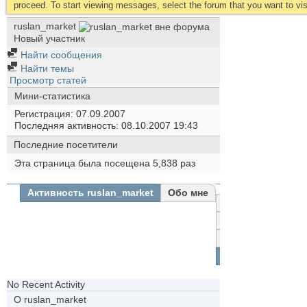
proceed. To start viewing messages, select the forum that you want to visi
ruslan_market
Новый участник
Найти сообщения
Найти темы
Просмотр статей
Мини-статистика
Регистрация
07.09.2007
Последняя активность
08.10.2007
19:43
Последние посетители
Эта страница была посещена
5,838
раз
Активность ruslan_market
Обо мне
Все
ruslan_market
Друзья
Фотографии
No Recent Activity
О ruslan_market