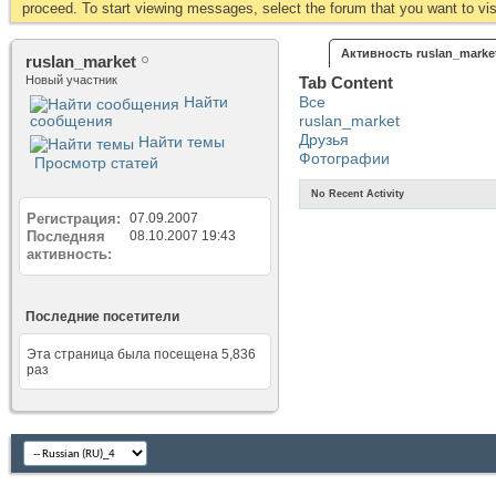
proceed. To start viewing messages, select the forum that you want to visi
Активность ruslan_marke
ruslan_market
Новый участник
Tab Content
Найти
Все
сообщения
ruslan_market
Друзья
Найти темы
Фотографии
Просмотр статей
No Recent Activity
Регистрация
07.09.2007
Последняя
08.10.2007
19:43
активность
Последние посетители
Эта страница была посещена
5,836
раз