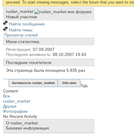
proceed. To start viewing messages, select the forum that you want to visi
ruslan_market
Новый участник
Найти сообщения
Найти темы
Просмотр статей
Мини-статистика
Регистрация
07.09.2007
Последняя активность
08.10.2007
19:43
Последние посетители
Эта страница была посещена
5,835
раз
Активность ruslan_market
Обо мне
Tab
Content
Все
ruslan_market
Друзья
Фотографии
No Recent Activity
О ruslan_market
Базовая информация