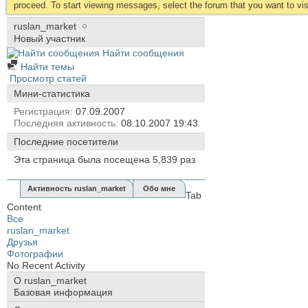
proceed. To start viewing messages, select the forum that you want to visi
ruslan_market
Новый участник
Найти сообщения
Найти темы
Просмотр статей
Мини-статистика
Регистрация
07.09.2007
Последняя активность
08.10.2007
19:43
Последние посетители
Эта страница была посещена
5,839
раз
Активность ruslan_market
Обо мне
Tab
Content
Все
ruslan_market
Друзья
Фотографии
No Recent Activity
О ruslan_market
Базовая информация