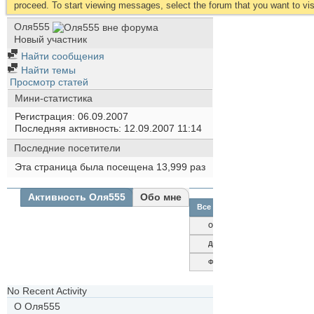
proceed. To start viewing messages, select the forum that you want to visi
Оля555
Новый участник
Найти сообщения
Найти темы
Просмотр статей
Мини-статистика
Регистрация
06.09.2007
Последняя активность
12.09.2007
11:14
Последние посетители
Эта страница была посещена
13,999
раз
Активность Оля555
Обо мне
Все
Оля555
Друзья
Фотографии
No Recent Activity
О Оля555