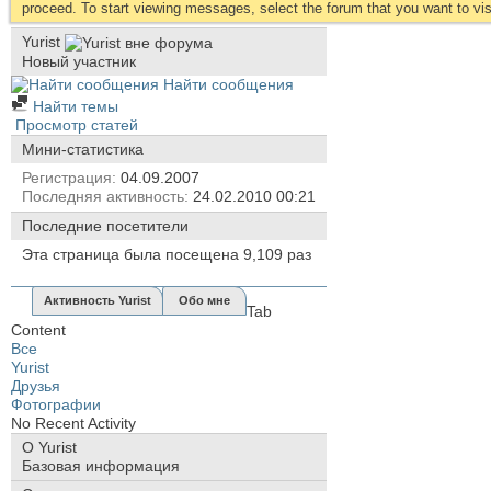
proceed. To start viewing messages, select the forum that you want to visi
Yurist
Новый участник
Найти сообщения
Найти темы
Просмотр статей
Мини-статистика
Регистрация
04.09.2007
Последняя активность
24.02.2010
00:21
Последние посетители
Эта страница была посещена
9,109
раз
Активность Yurist
Обо мне
Tab
Content
Все
Yurist
Друзья
Фотографии
No Recent Activity
О Yurist
Базовая информация