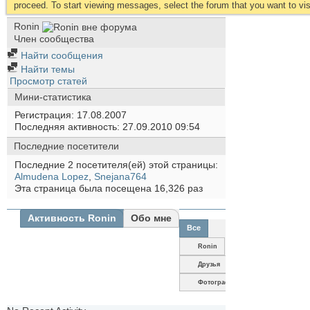
proceed. To start viewing messages, select the forum that you want to visi
Ronin
Член сообщества
Найти сообщения
Найти темы
Просмотр статей
Мини-статистика
Регистрация
17.08.2007
Последняя активность
27.09.2010
09:54
Последние посетители
Последние 2 посетителя(ей) этой страницы:
Almudena Lopez
,
Snejana764
Эта страница была посещена
16,326
раз
Активность Ronin
Обо мне
Все
Ronin
Друзья
Фотографии