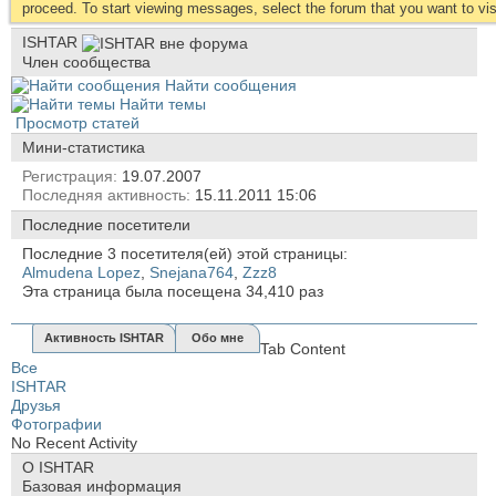
proceed. To start viewing messages, select the forum that you want to visi
ISHTAR
Член сообщества
Найти сообщения
Найти темы
Просмотр статей
Мини-статистика
Регистрация
19.07.2007
Последняя активность
15.11.2011
15:06
Последние посетители
Последние 3 посетителя(ей) этой страницы:
Almudena Lopez
,
Snejana764
,
Zzz8
Эта страница была посещена
34,410
раз
Активность ISHTAR
Обо мне
Tab Content
Все
ISHTAR
Друзья
Фотографии
No Recent Activity
О ISHTAR
Базовая информация