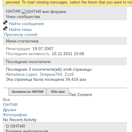
proceed. To start viewing messages, select the forum that you want to visi
ISHTAR
Член сообщества
Найти сообщения
Найти темы
Просмотр статей
Мини-статистика
Регистрация
19.07.2007
Последняя активность
15.11.2011
15:06
Последние посетители
Последние 3 посетителя(ей) этой страницы:
Almudena Lopez
,
Snejana764
,
Zzz8
Эта страница была посещена
34,416
раз
Активность ISHTAR
Обо мне
Tab Content
Все
ISHTAR
Друзья
Фотографии
No Recent Activity
О ISHTAR
Базовая информация