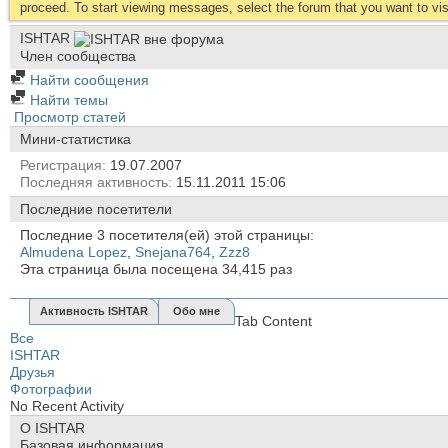
proceed. To start viewing messages, select the forum that you want to visi
ISHTAR
Член сообщества
Найти сообщения
Найти темы
Просмотр статей
Мини-статистика
Регистрация
19.07.2007
Последняя активность
15.11.2011
15:06
Последние посетители
Последние 3 посетителя(ей) этой страницы:
Almudena Lopez
,
Snejana764
,
Zzz8
Эта страница была посещена
34,415
раз
Активность ISHTAR
Обо мне
Tab Content
Все
ISHTAR
Друзья
Фотографии
No Recent Activity
О ISHTAR
Базовая информация