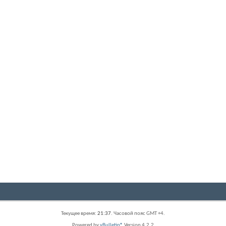
Текущее время:
21:37
. Часовой пояс GMT +4.
Powered by
vBulletin®
Version 4.2.2