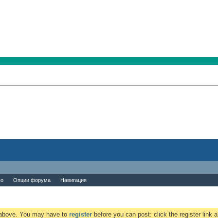
во
Опции форума
Навигация
k above. You may have to
register
before you can post: click the register link