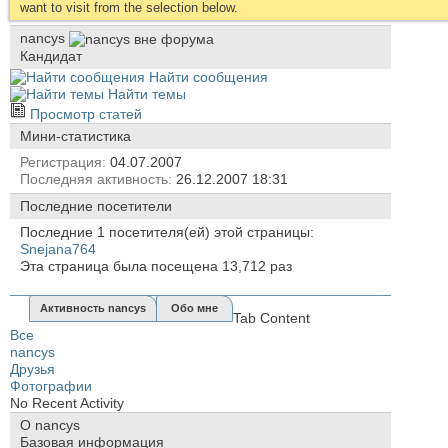
want to visit from the selection below.
nancys
Кандидат
Найти сообщения
Найти темы
Просмотр статей
Мини-статистика
Регистрация
04.07.2007
Последняя активность
26.12.2007
18:31
Последние посетители
Последние 1 посетителя(ей) этой страницы:
Snejana764
Эта страница была посещена
13,712
раз
Активность nancys
Обо мне
Tab Content
Все
nancys
Друзья
Фотографии
No Recent Activity
О nancys
Базовая информация