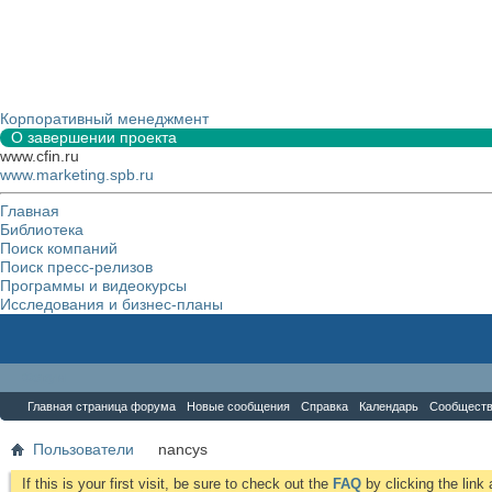
Корпоративный менеджмент
О завершении проекта
www.cfin.ru
www.marketing.spb.ru
Главная
Библиотека
Поиск компаний
Поиск пресс-релизов
Программы и видеокурсы
Исследования и бизнес-планы
Форум
Главная страница форума
Новые сообщения
Справка
Календарь
Сообщест
Пользователи
nancys
If this is your first visit, be sure to check out the
FAQ
by clicking the lin