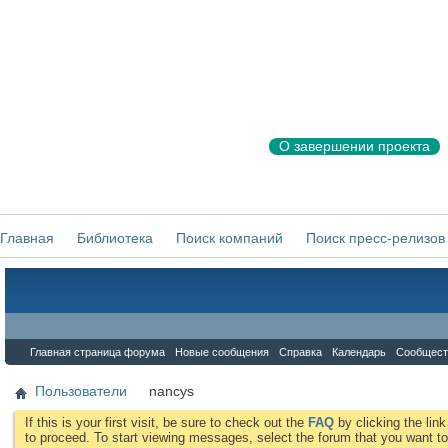
О завершении проекта
Главная
Библиотека
Поиск компаний
Поиск пресс-релизов
Форум
Главная страница форума
Новые сообщения
Справка
Календарь
Сообщест
Пользователи
nancys
If this is your first visit, be sure to check out the
FAQ
by clicking the li
to proceed. To start viewing messages, select the forum that you want to 