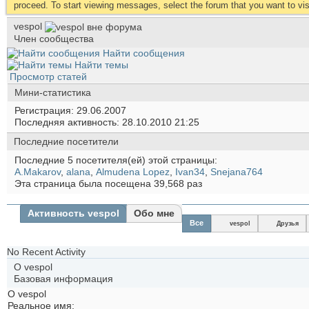
proceed. To start viewing messages, select the forum that you want to visi
vespol
Член сообщества
Найти сообщения
Найти темы
Просмотр статей
Мини-статистика
Регистрация
29.06.2007
Последняя активность
28.10.2010
21:25
Последние посетители
Последние 5 посетителя(ей) этой страницы:
A.Makarov
,
alana
,
Almudena Lopez
,
Ivan34
,
Snejana764
Эта страница была посещена
39,568
раз
Активность vespol
Обо мне
Все
vespol
Друзья
No Recent Activity
О vespol
Базовая информация
О vespol
Реальное имя: