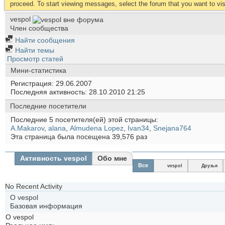
proceed. To start viewing messages, select the forum that you want to visi
vespol
Член сообщества
Найти сообщения
Найти темы
Просмотр статей
Мини-статистика
Регистрация
29.06.2007
Последняя активность
28.10.2010
21:25
Последние посетители
Последние 5 посетителя(ей) этой страницы:
A.Makarov
,
alana
,
Almudena Lopez
,
Ivan34
,
Snejana764
Эта страница была посещена
39,576
раз
Активность vespol
Обо мне
Все
vespol
Друзья
No Recent Activity
О vespol
Базовая информация
О vespol