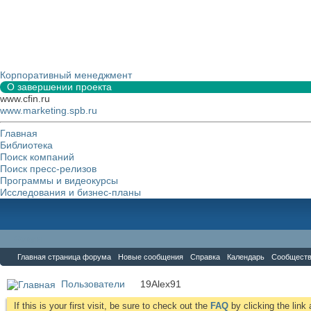
Корпоративный менеджмент
О завершении проекта
www.cfin.ru
www.marketing.spb.ru
Главная
Библиотека
Поиск компаний
Поиск пресс-релизов
Программы и видеокурсы
Исследования и бизнес-планы
Форум
Главная страница форума
Новые сообщения
Справка
Календарь
Сообщест
Пользователи
19Alex91
If this is your first visit, be sure to check out the
FAQ
by clicking the lin