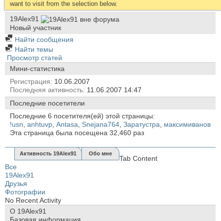
want to visit from the selection below.
19Alex91
Новый участник
Найти сообщения
Найти темы
Просмотр статей
Мини-статистика
Регистрация
10.06.2007
Последняя активность
11.06.2007
14:47
Последние посетители
Последние 6 посетителя(ей) этой страницы:
!usn
,
anhtuvp
,
Antasa
,
Snejana764
,
Заратустра
,
максимиванов
Эта страница была посещена
32,460
раз
Активность 19Alex91
Обо мне
Tab Content
Все
19Alex91
Друзья
Фотографии
No Recent Activity
О 19Alex91
Базовая информация