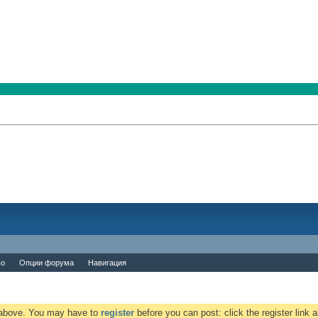
во
Опции форума
Навигация
k above. You may have to
register
before you can post: click the register link